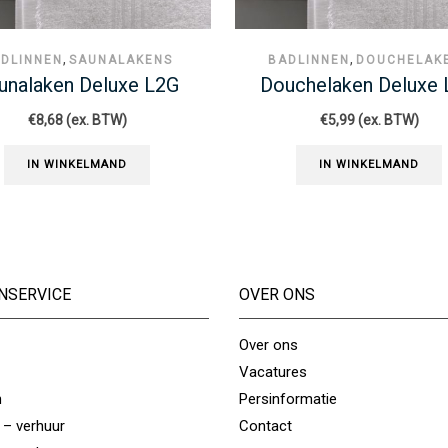
,
,
BADLINNEN
BADMATT
DLINNEN
DOUCHELAKENS
Badmat Deluxe L2
chelaken Deluxe L2G
€
3,51
(ex. BTW)
€
5,99
(ex. BTW)
IN WINKELMAND
IN WINKELMAND
NSERVICE
OVER ONS
Over ons
Vacatures
n
Persinformatie
 – verhuur
Contact