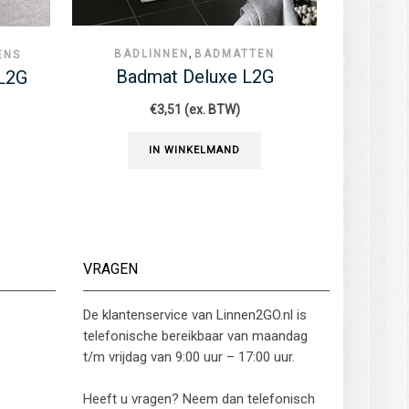
,
,
BADLINNEN
GASTENDOEKEN
FACIALS
EN
Gastendoek (facial) Deluxe
G
L2G
€
1,03
(ex. BTW)
IN WINKELMAND
VRAGEN
De klantenservice van Linnen2GO.nl is
telefonische bereikbaar van maandag
t/m vrijdag van 9:00 uur – 17:00 uur.
Heeft u vragen? Neem dan telefonisch