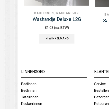
DJES
,
BADLINNEN
SAUNALAKENS
BA
e L2G
Saunalaken Deluxe L2G
Dou
€
8,68
(ex. BTW)
IN WINKELMAND
LINNENGOED
KLANTE
Badlinnen
Service
Bedlinnen
Bestellen
Tafellinnen
Bezorge
Keukenlinnen
Retouren