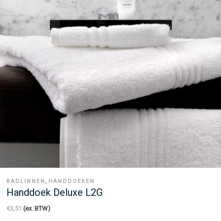
,
BADLINNEN
HANDDOEKEN
Handdoek Deluxe L2G
€
3,51
(ex. BTW)