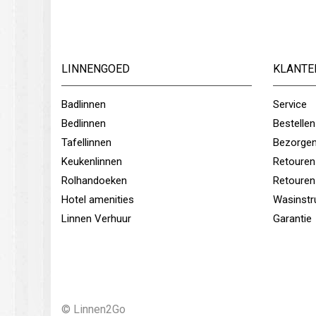
LINNENGOED
KLANTE
Badlinnen
Service
Bedlinnen
Bestellen
Tafellinnen
Bezorge
Keukenlinnen
Retouren
Rolhandoeken
Retouren
Hotel amenities
Wasinstr
Linnen Verhuur
Garantie
© Linnen2Go