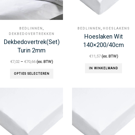
,
,
BEDLINNEN
BEDLINNEN
HOESLAKENS
DEKBEDOVERTREKKEN
Hoeslaken Wit
Dekbedovertrek(set)
140×200/40cm
Turin 2mm
€
11,57
(ex. BTW)
€
7,02
–
€
70,66
(ex. BTW)
IN WINKELMAND
OPTIES SELECTEREN