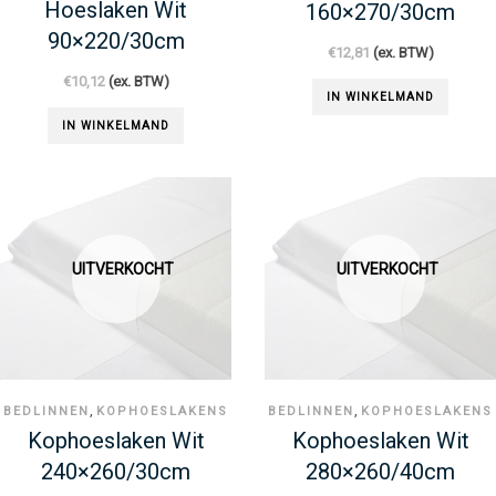
Hoeslaken Wit
160×270/30cm
90×220/30cm
€
12,81
(ex. BTW)
€
10,12
(ex. BTW)
IN WINKELMAND
IN WINKELMAND
UITVERKOCHT
UITVERKOCHT
,
,
BEDLINNEN
KOPHOESLAKENS
BEDLINNEN
KOPHOESLAKENS
Kophoeslaken Wit
Kophoeslaken Wit
240×260/30cm
280×260/40cm