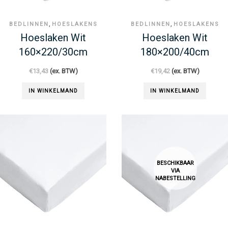
,
,
BEDLINNEN
HOESLAKENS
BEDLINNEN
HOESLAKENS
Hoeslaken Wit
Hoeslaken Wit
160×220/30cm
180×200/40cm
€
13,43
(ex. BTW)
€
19,42
(ex. BTW)
IN WINKELMAND
IN WINKELMAND
BESCHIKBAAR
VIA
NABESTELLING