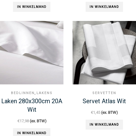
IN WINKELMAND
IN WINKELMAND
,
BEDLINNEN
LAKENS
SERVETTEN
Laken 280x300cm 20A
Servet Atlas Wit
Wit
€
1,45
(ex. BTW)
€
17,98
(ex. BTW)
IN WINKELMAND
IN WINKELMAND