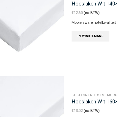
Hoeslaken Wit 14
€
12,60
(ex. BTW)
Mooie zware hotelkwaliteit
IN WINKELMAND
,
BEDLINNEN
HOESLAKEN
Hoeslaken Wit 16
€
13,02
(ex. BTW)