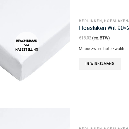
,
BEDLINNEN
HOESLAKEN
Hoeslaken Wit 90
€
13,02
(ex. BTW)
BESCHIKBAAR
VIA
Mooie zware hotelkwaliteit
NABESTELLING
IN WINKELMAND
,
BEDLINNEN
HOESLAKEN